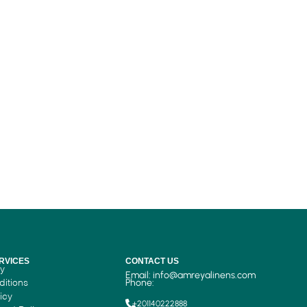
RVICES
CONTACT US
cy
Email:
info@amreyalinens.com
ditions
Phone:
icy
+201140222888