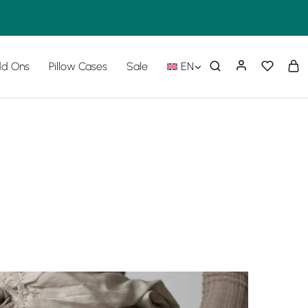
d Ons
Pillow Cases
Sale
EN