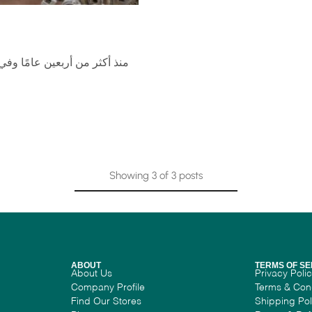
Showing
3
of
3
posts
ABOUT
TERMS OF SE
About Us
Privacy Poli
Company Profile
Terms & Con
Find Our Stores
Shipping Pol