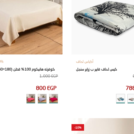
أكياس لحاف
100%
كيس لحاف فايبر ب زراير سنجل
كوفرته هانيكوم 100% قطن (180×240) سنجل
1,000
EGP
800
EGP
78
-10%