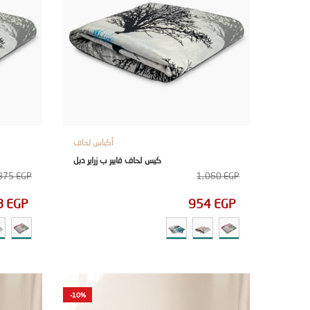
أكياس لحاف
كيس لحاف فايبر ب زراير دبل
875
EGP
1,060
EGP
8
EGP
954
EGP
-10%