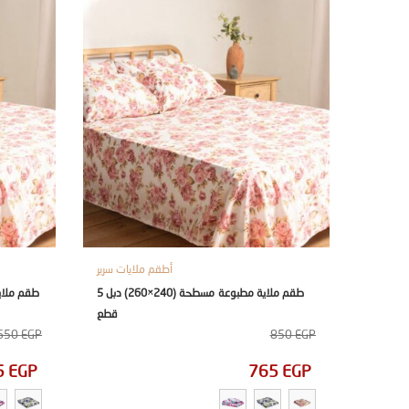
أطقم ملايات سرير
طقم ملاية مطبوعة مسطحة (240×260) دبل 5
قطع
650
EGP
850
EGP
5
EGP
765
EGP