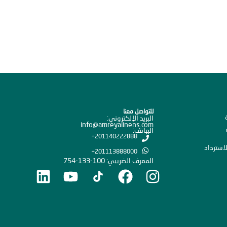
للتواصل معنا
البريد الإلكتروني:
info@amreyalinens.com
الهاتف:
201140222888+
استرداد
201113888000+
المعرف الضريبي: 100-133-754