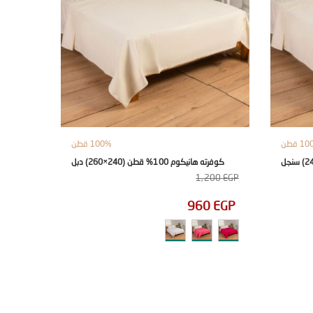
 قطن
100% قطن
كوفرته هانيكوم 100% قطن (240×260) دبل
1,200
EGP
960
EGP