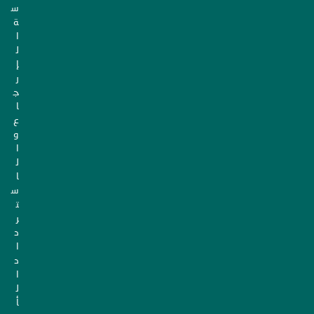
س
ة
ا
ل
إ
ر
ج
ا
ع
و
ا
ل
ا
س
ت
ر
د
ا
د
ا
ل
أ