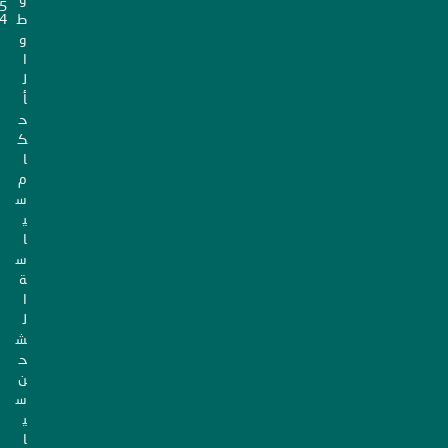
5
ط
4
و
ا
ل
أ
ح
ك
ا
م
س
ي
ا
س
ة
ا
ل
ش
ح
ن
س
ي
ا