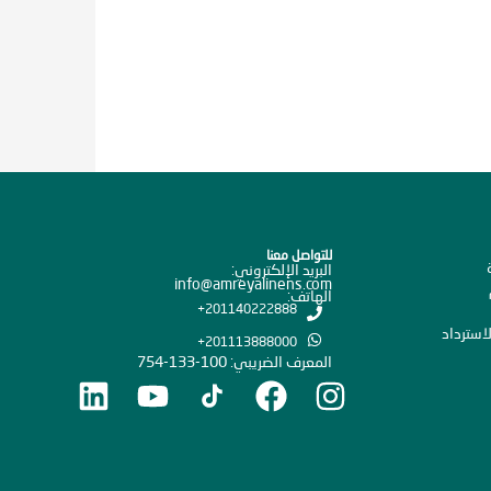
للتواصل معنا
البريد الإلكتروني:
info@amreyalinens.com
الهاتف:
201140222888+
استرداد
201113888000+
المعرف الضريبي: 100-133-754