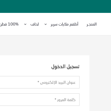
المتجـر
أطقم ملايات سرير
لحاف
100% قطن
Purchase
Amreya
Now
with
best
prices
تسجيل الدخول