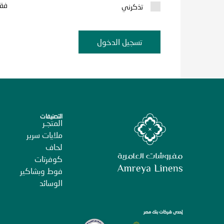
فقد
تذكرني
تسجيل الدخول
التصنيفات
المتجـر
ملايات سرير
لحاف
كوفرتات
فوط وبشاكير
الوسائد
إحدى شركات بنك مصر