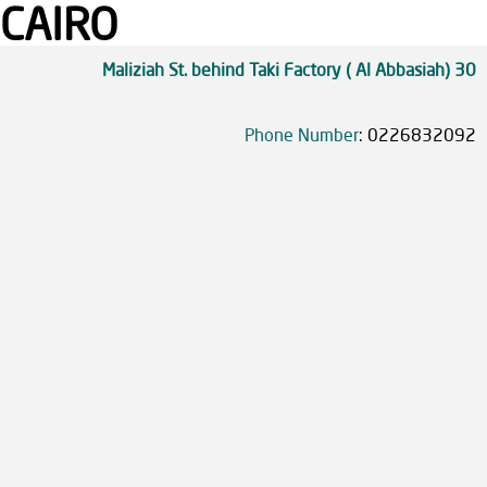
CAIRO
Phone Number
:
0226832