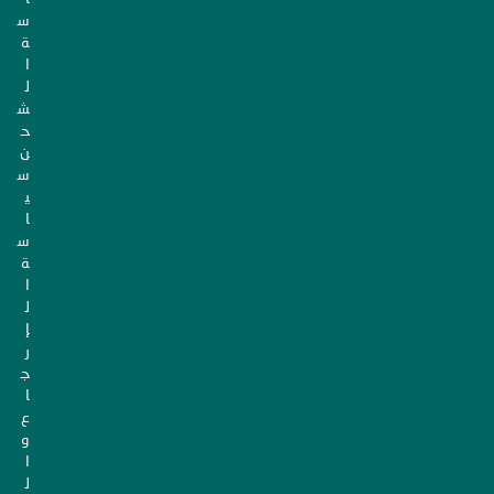
س
ة
ا
ل
ش
ح
ن
س
ي
ا
س
ة
ا
ل
إ
ر
ج
ا
ع
و
ا
ل