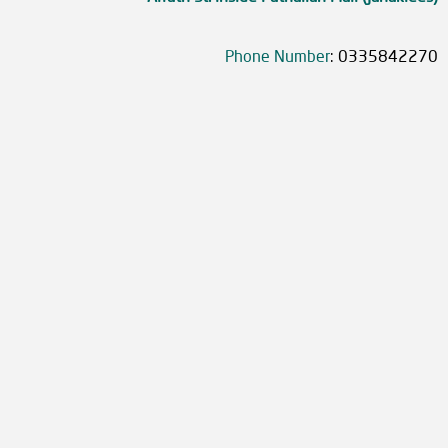
Phone Number
:
0335842