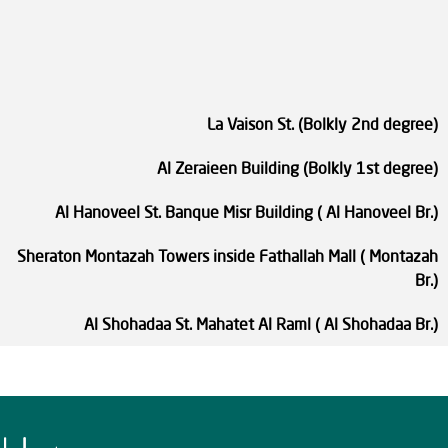
La Vaison St. (Bolkly 2nd de
Al Zeraieen Building (Bolkly 1st de
Al Hanoveel St. Banque Misr Building ( Al Hanoveel
Sheraton Montazah Towers inside Fathallah Mall ( Mon
Al Shohadaa St. Mahatet Al Raml ( Al Shohadaa
ا
ا
ل