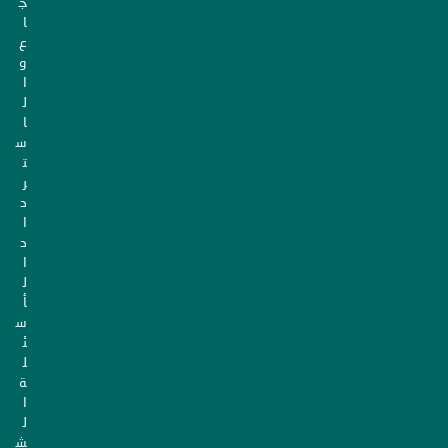
ج
ا
ع
و
ا
ل
ا
س
ت
ر
د
ا
د
ا
ل
أ
س
ئ
ل
ة
ا
ل
ش