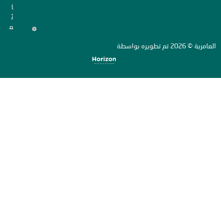
ا
ئ
ع
ة
تم تطويره بواسطة