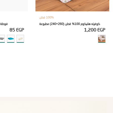
100% قطن
كوفرته هانيكوم 100% قطن (260×240) مطبوعة
فوطة ضيوف 100% 
85
EGP
1,200
EGP