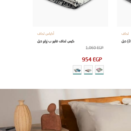
لحاف
أكياس لحاف
كيس لحاف فايبر ب زراير دبل
1,060
EGP
954
EGP