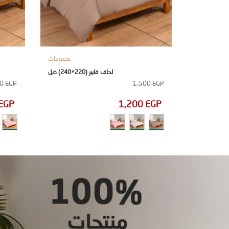
لحاف
خصومات
لحاف فايبر (220×240) دبل
50
EGP
1,500
EGP
EGP
1,200
EGP