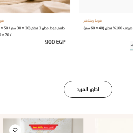
فوط وبشاكير
فوط
قطن (40 × 60 سم)
/ 70 × 140 سم)
900
EGP
اظهر المزيد