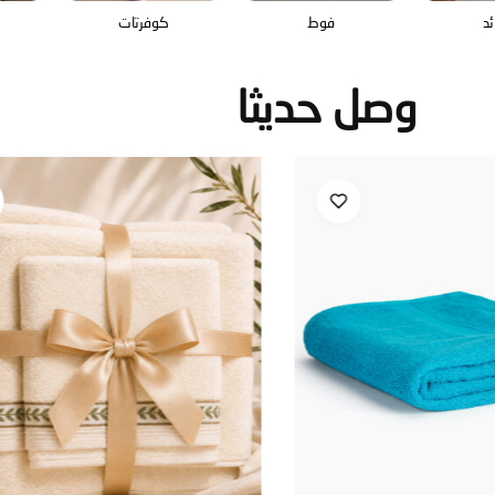
د
فوط
كوفرتات
وصل حديثا