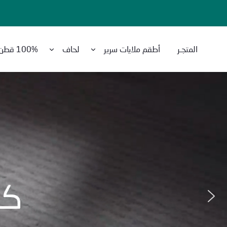
المتجـر
أطقم ملايات سرير
لحاف
100% قطن
Purchase
Amreya
Now
with
best
prices