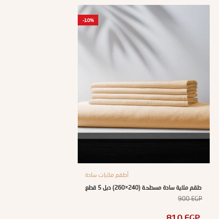
-10%
أطقم ملايات سادة
طقم ملاية سادة مسطحة (240×260) دبل 5 قطع
900
EGP
810
EGP