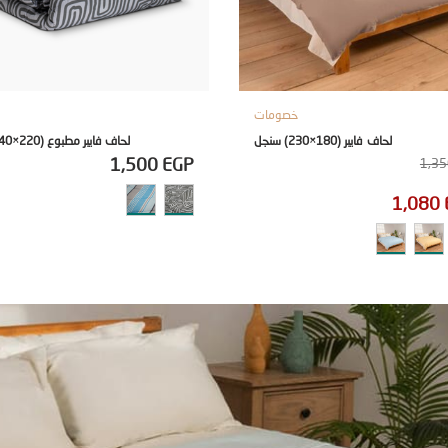
خصومات
لحاف فايبر (180×230) سنجل
لحاف فايبر مطبوع (220×240) دبل
1,500
EGP
1,3
1,080