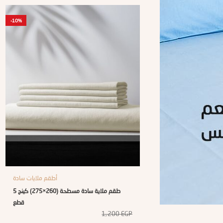
-10%
أطقم ملايات سادة
طقم ملاية سادة مسطحة (260×275) كينج 5
قطع
1,200
EGP