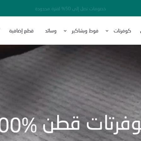
خصومات تصل إلى 50% لفترة محدودة
كوفرتات
فوط وبشاكير
وسائد
قطع إضافية
أ