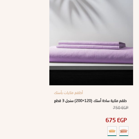
أطقم ملايات بأستك
طقم ملاية سادة أستك (120×200) سنجل 3 قطع
750
EGP
675
EGP