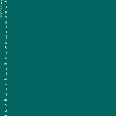
ش
3
ر
-
7
و
5
ط
4
و
ا
ل
أ
ح
ك
ا
م
س
ي
ا
س
ة
ا
ل
ش
ح
ن
س