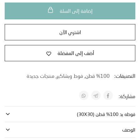
إضافة إلى السلة
اشتري الآن
أضف إلى المفضلة
نيفات:
100% قطن
,
فوط وبشاكير
,
منتجات جديدة
كة:
 قطن (30X30)
صف