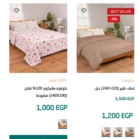
BEST SEL
-20%
ات
100% قطن
100% قطن
220×240) دبل
كوفرته هانيكوم 100% قطن
(240X180) مطبوعة
مسطحة (230×240) دبل 5 
1,50
0
EGP
1,000
EGP
1,200
E
ت