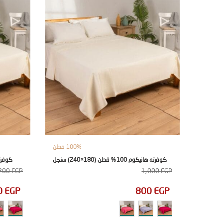
100% قطن
كوفرته هانيكوم 100% قطن (180×240) سنجل
كوفرته هانيك
200
EGP
1,000
EGP
0
EGP
800
EGP