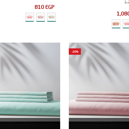
1,
810
EGP
1,08
-20%