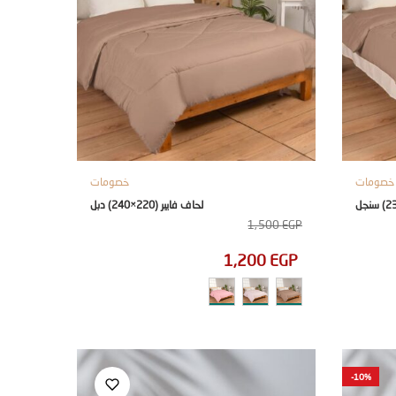
خصومات
خصومات
لحاف فايبر (220×240) دبل
1,500
EGP
1,200
EGP
-10%