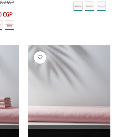
200
EGP
0
EGP