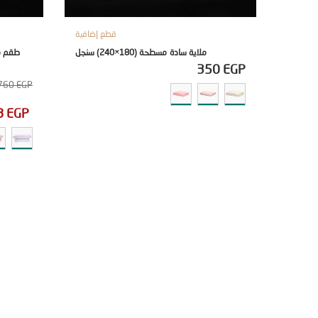
قطع إضافية
ملاية سادة مسطحة (180×240) سنجل
350
EGP
760
EGP
8
EGP