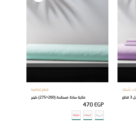
ات بأستك
قطع إضافية
ملاية سادة مسطحة (260×275) كينج
470
EGP