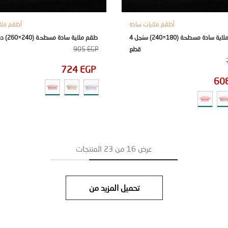
أطقم ملايات سادة
أطقم ملا
طقم ملاية سادة مسطحة (180×240) سنجل 4
طقم ملاية سادة مسطحة (240×260) دبل 4 قطع
905
EGP
قطع
724
EGP
60
عرض
16
من
23
المنتجات
تحميل المزيد من