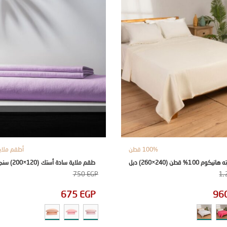
100% قطن
أطقم ملاي
وم 100% قطن (240×260) دبل
طقم ملاية سادة أستك (120×200) سنجل 3 قطع
750
EGP
1,
675
EGP
96