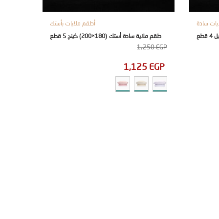
يات سادة
أطقم ملايات بأستك
طقم ملاية سادة أستك (180×200) كينج 5 قطع
1,250
EGP
1,125
EGP