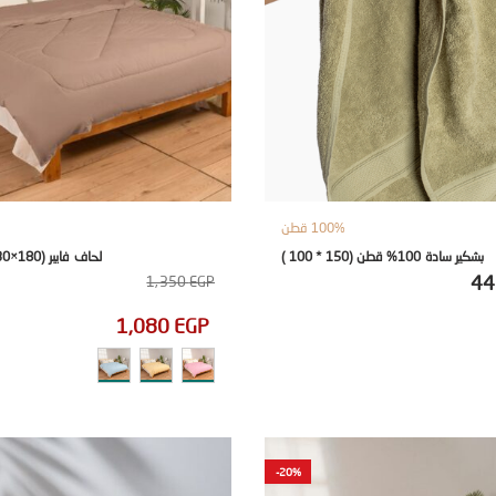
100% قطن
بشكير سادة 100% قطن (150 * 100 )
لحاف فايبر (180×230) سنجل
4
1,350
EGP
1,080
EGP
-20%