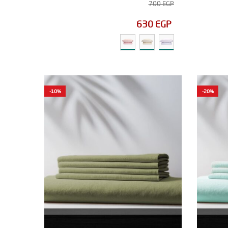
700
EGP
630
EGP
-10%
-20%