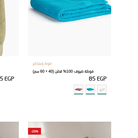
فوط وبشاكير
فوطة ضيوف 100% قطن (40 × 60 سم)
45
EGP
85
EGP
-20%