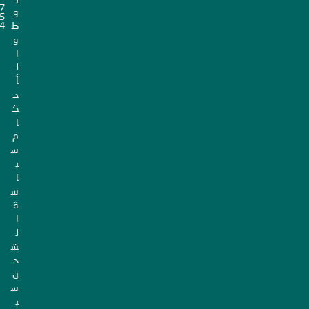
7
و
5
ط
4
و
ا
ل
أ
ح
ك
ا
م
س
ي
ا
س
ة
ا
ل
ش
ح
ن
س
ي