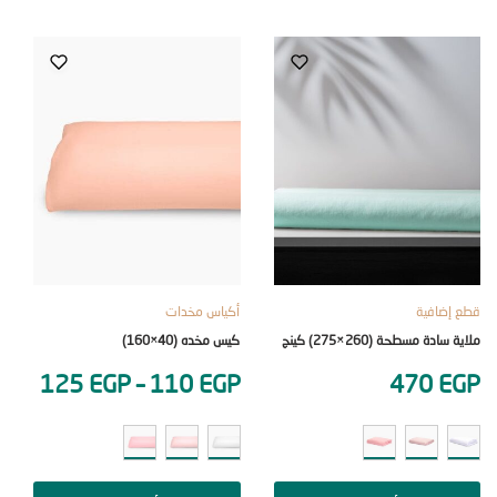
ضافية
أكياس مخدات
قطع إضا
دة مسطحة (260×275) كينج
كيس مخده (40×160)
ملاية سادة مس
0
EGP
125
EGP
–
110
EGP
470
E