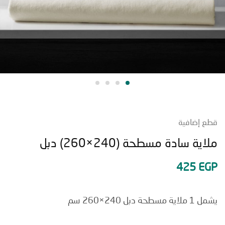
إضافية
ة سادة مسطحة (240×260) دبل
425
E
دبل 240×260 سم