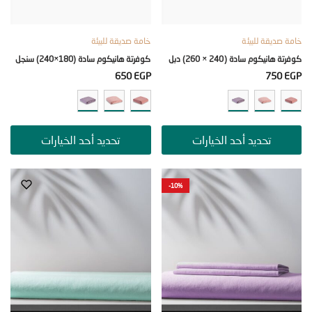
صديقة للبيئة
خامة صديقة للبيئة
انيكوم سادة (240 × 260) دبل
كوفرتة هانيكوم سادة (180×240) سنجل
650
EGP
750
تحديد أحد الخيارات
تحديد أحد الخيارات
-10%