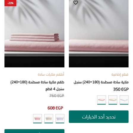
-20%
ضافية
أطقم ملايات سادة
دة مسطحة (180×240) سنجل
طقم ملاية سادة مسطحة (180×240)
350
سنجل 4 قطع
760
EGP
608
EGP
تحديد أحد الخيارات