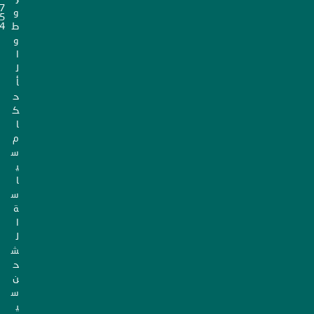
7
و
5
ط
4
و
ا
ل
أ
ح
ك
ا
م
س
ي
ا
س
ة
ا
ل
ش
ح
ن
س
ي