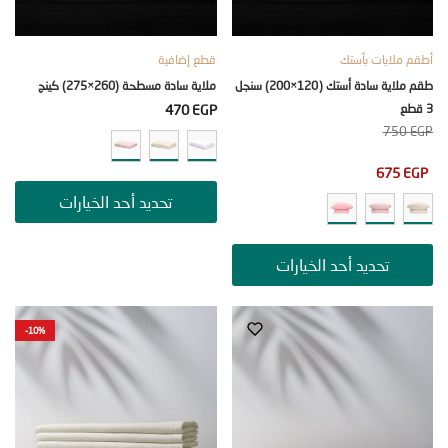
ملايات بأستك
قطع إضافية
طقم ملاية سادة أستك (120×200) سنجل
ملاية سادة مسطحة (260×275) كينج
470
EGP
75
675
تحديد أحد الخيارات
تحديد أحد الخيارات
-10%