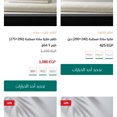
ضافية
أطقم ملايات سادة
دة مسطحة (240×260) دبل
طقم ملاية سادة مسطحة (260×275)
425
كينج 5 قطع
1,200
EGP
1,080
EGP
تحديد أحد الخيارات
تحديد أحد الخيارات
-10%
-10%