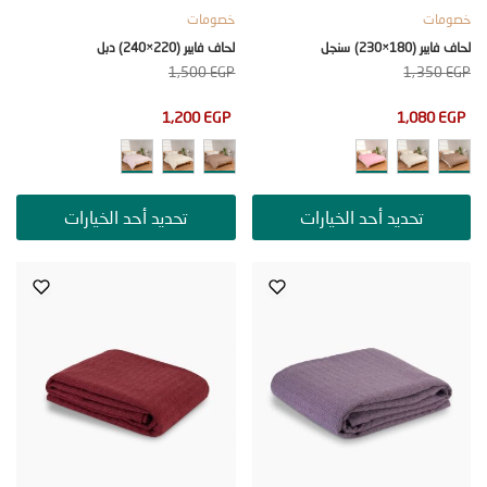
ات
خصومات
180×230) سنجل
لحاف فايبر (220×240) دبل
1,500
EGP
1,35
1,200
EGP
1,080
تحديد أحد الخيارات
تحديد أحد الخيارات