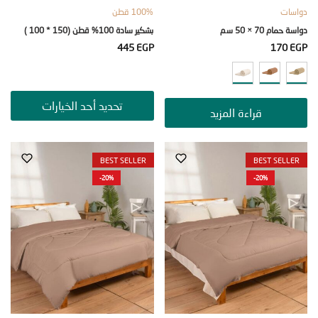
ات
100% قطن
م 70 × 50 سم
بشكير سادة 100% قطن (150 * 100 )
445
EGP
170
تحديد أحد الخيارات
قراءة المزيد
BEST SELLER
BEST SEL
-20%
-20%