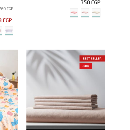
350
EGP
760
EGP
8
EGP
BEST SELLER
-10%