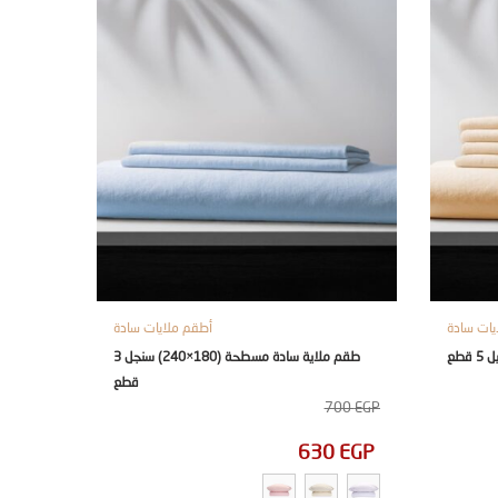
يات سادة
أطقم ملايات سادة
طقم ملاية سادة مسطحة (180×240) سنجل 3
قطع
700
EGP
630
EGP