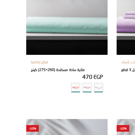
ات بأستك
قطع إضافية
ملاية سادة مسطحة (260×275) كينج
470
EGP
-10%
-10%