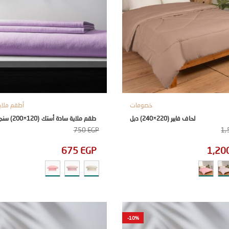
خصومات
أطقم ملاي
لحاف فايبر (220×240) دبل
طقم ملاية سادة أستك (120×200) سنجل 3 قطع
750
EGP
1,
675
EGP
1,20
-10%