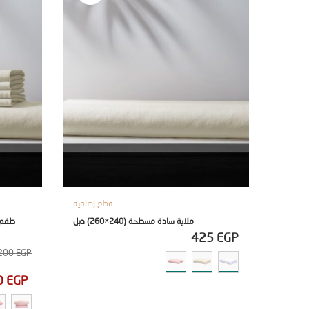
قطع إضافية
ملاية سادة مسطحة (240×260) دبل
425
EGP
200
EGP
0
EGP