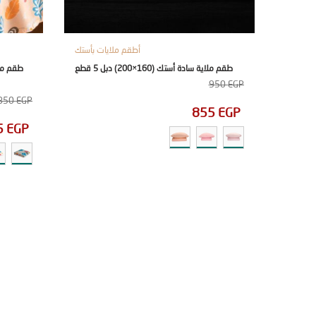
أطقم ملايات بأستك
طقم ملاية سادة أستك (160×200) دبل 5 قطع
950
EGP
850
EGP
855
EGP
5
EGP