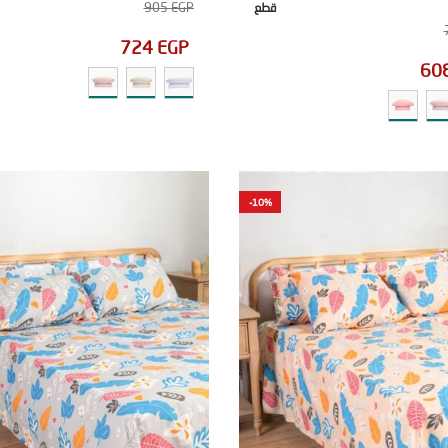
905
EGP
قطع
724
EGP
60
-10%