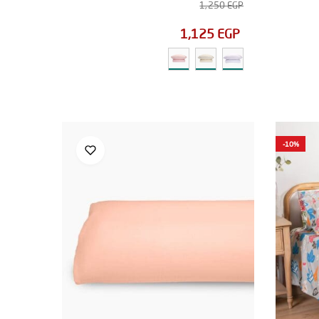
1,250
EGP
1,125
EGP
-10%