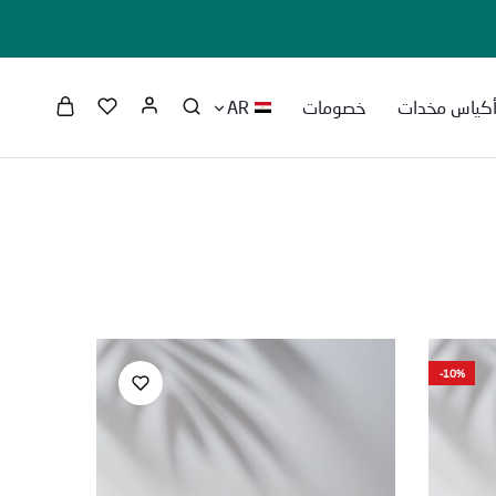
كياس مخدات
خصومات
AR
-10%