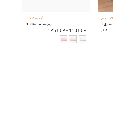
يات سرير
أكياس مخدات
طقم ملاية مطبوعة مسطحة (180×240) سنجل 3
كيس مخده (40×160)
125
EGP
–
110
EGP
قطع