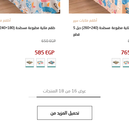
أطقم ملايات سرير
أطقم ملا
طقم ملاية مطبوعة مسطحة (240×260) دبل 5
قطع
650
EGP
585
EGP
76
عرض
16
من
18
المنتجات
تحميل المزيد من