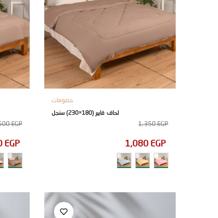
خصومات
لحاف فايبر (180×230) سنجل
500
EGP
1,350
EGP
0
EGP
1,080
EGP