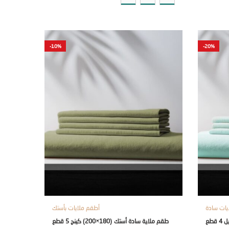
-10%
-20%
يات سادة
أطقم ملايات بأستك
طقم ملاية سادة أستك (180×200) كينج 5 قطع