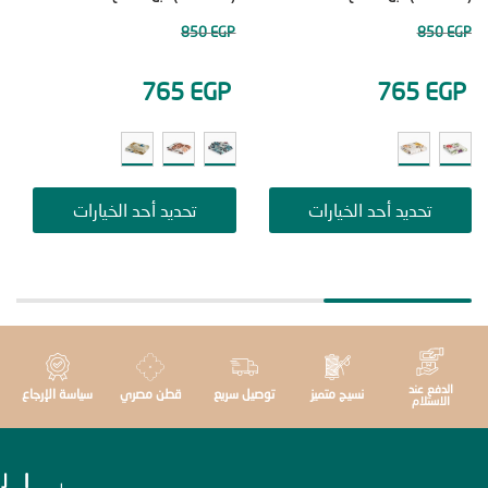
50
EGP
850
EGP
85
EGP
765
EGP
765
E
تحديد أحد الخيارات
تحديد أحد الخيارات
ت
دفع عند
نسيج متميز
توصيل سريع
قطن مصري
سياسة الإرجاع
استلام
ا
ا
ل
إ