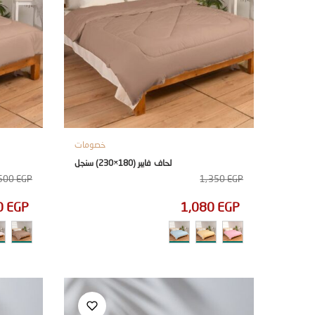
خصومات
لحاف فايبر (180×230) سنجل
500
EGP
1,350
EGP
0
EGP
1,080
EGP