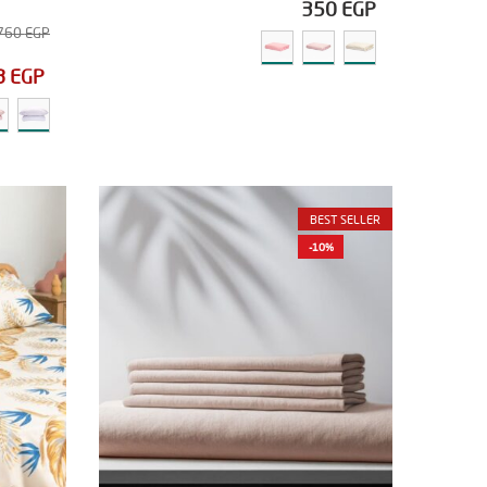
350
EGP
760
EGP
8
EGP
BEST SELLER
-10%