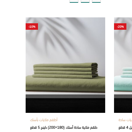
-10%
-20%
يات سادة
أطقم ملايات بأستك
طقم ملاية سادة أستك (180×200) كينج 5 قطع