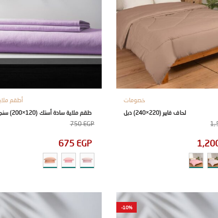
خصومات
أطقم ملاي
لحاف فايبر (220×240) دبل
طقم ملاية سادة أستك (120×200) سنجل 3 قطع
750
EGP
1,
675
EGP
1,20
-10%