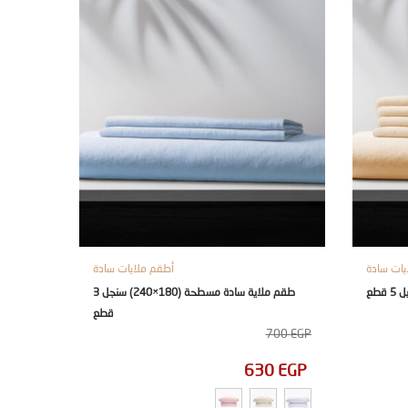
يات سادة
أطقم ملايات سادة
طقم ملاية سادة مسطحة (180×240) سنجل 3
قطع
700
EGP
630
EGP