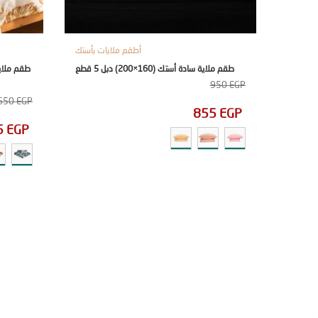
أطقم ملايات بأستك
طقم ملاية سادة أستك (160×200) دبل 5 قطع
950
EGP
650
EGP
855
EGP
5
EGP