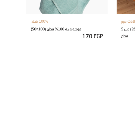
يات سرير
100% قطن
طقم ملاية مطبوعة مسطحة (240×260) دبل 5
فوطه وجه 100% قطن (100×50)
170
EGP
قطع