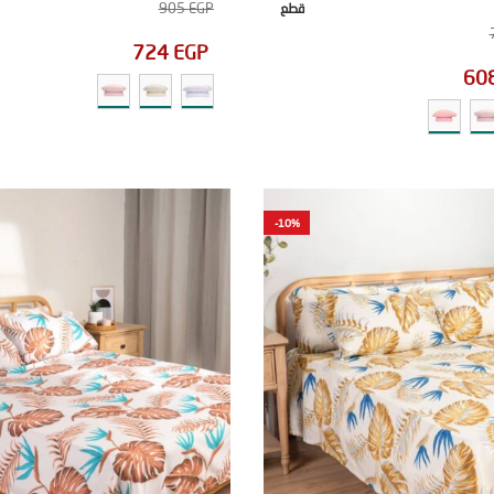
905
EGP
قطع
724
EGP
60
-10%