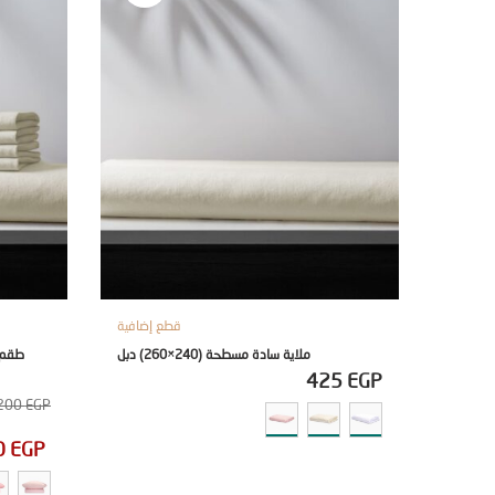
قطع إضافية
ملاية سادة مسطحة (240×260) دبل
425
EGP
200
EGP
0
EGP