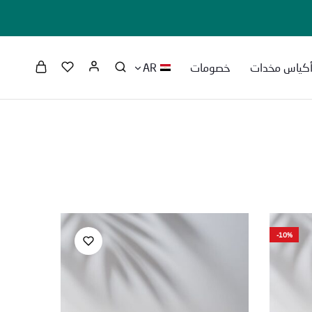
كياس مخدات
خصومات
AR
-10%