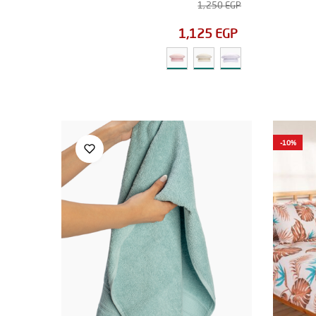
1,250
EGP
1,125
EGP
-10%