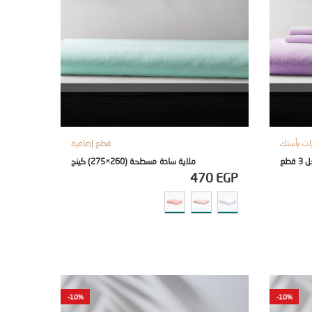
ات بأستك
قطع إضافية
ملاية سادة مسطحة (260×275) كينج
470
EGP
-10%
-10%