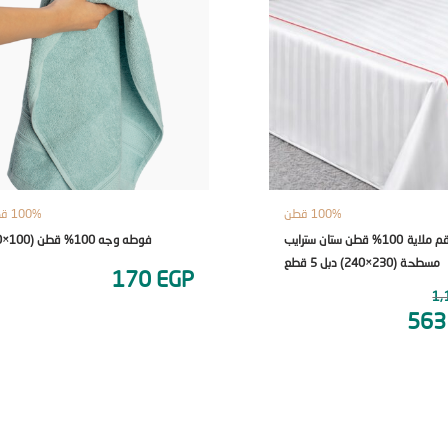
100% قطن
100% قطن
طقم ملاية 100% قطن ستان سترايب
فوطه وجه 100% قطن (100×50)
مسطحة (230×240) دبل 5 قطع
170
EGP
1,
56