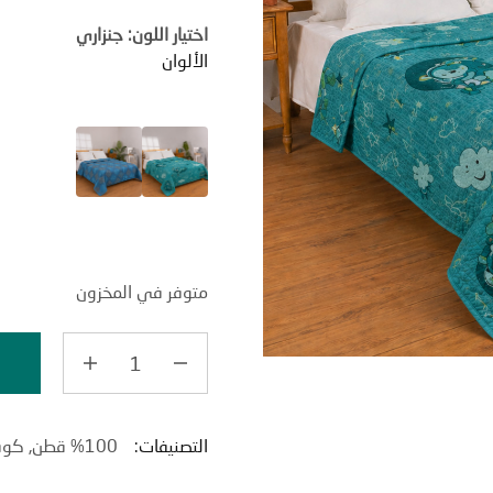
اختيار اللون: جنزاري
الألوان
متوفر في المخزون
إ
التصنيفات:
100% قطن
,
كوف