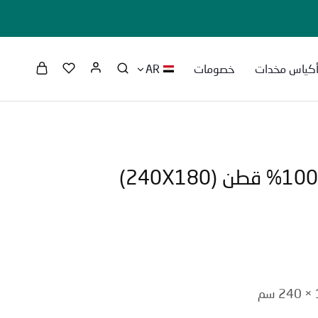
كياس مخدات
خصومات
AR
كوفرته هانيكوم 100% قطن (240X180)