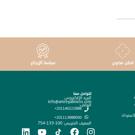
قطن مصري
سياسة الإرجاع
للتواصل معنا
البريد الإلكتروني:
info@amreyalinens.com
الهاتف:
201140222888+
استرداد
201113888000+
المعرف الضريبي: 100-133-754