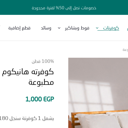
خصومات تصل إلى 50% لفترة محدودة
كوفرتات
فوط وبشاكير
وسائد
قطع إضافية
أ
100% قطن
مطبوعة
1,000
EGP
يشمل 1 كوفرتة سنجل 180 × 240 سم