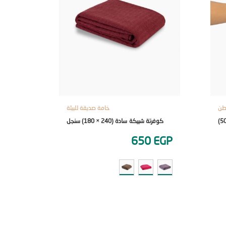
خامة صديقة للبيئة
كوفرتة شبيكة سادة (240 × 180) سنجل
650
EGP
0
EGP