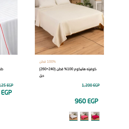
100% قطن
كوفرته هانيكوم 100% قطن (240×260)
دبل
125
EGP
1,200
EGP
3
EGP
960
EGP