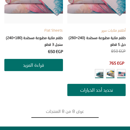
ملايات سرير
Flat Sheets
طقم ملاية مطبوعة مسطحة (240×260)
طقم ملاية مطبوعة مسطحة (180×240)
سنجل 3 قطع
85
650
EGP
765
قراءة المزيد
تحديد أحد الخيارات
عرض
8
من
8
المنتجات