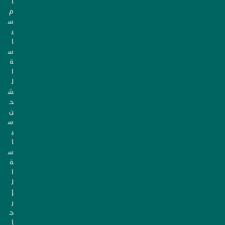
ا
م
س
ي
ا
س
ة
ا
ل
ش
ح
ن
س
ي
ا
س
ة
ا
ل
إ
ر
ج
ا