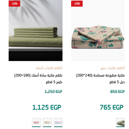
ELLER
-10%
-10%
ملايات سرير
أطقم ملايات بأستك
خصومات
ملاية مطبوعة مسطحة (240*260)
طقم ملاية سادة أستك (180×200)
لحاف فايبر (220×40
كينج 5 قطع
500
EGP
1,250
EGP
85
EGP
1,125
EGP
765
E