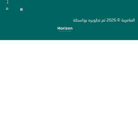
ئ
ع
ة
تم تطويره بواسطة