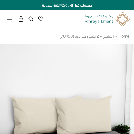
خصومات تصل إلى 50% لفترة محدودة
H
»
المتجـر
»
2 كيس خدادية (50×70)