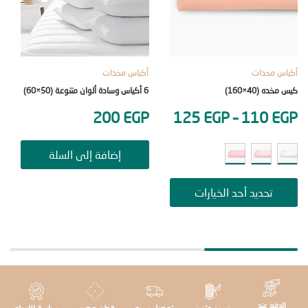
 مخدات
أكياس مخدات
قطع إضا
 (40×160)
6 أكياس وسادة ألوان متنوعة (50×60)
ملاية سادة م
5
EGP
200
EGP
125
EGP
–
110
E
إضافة إلى السلة
تحديد أحد الخيارات
ت
دفع عند