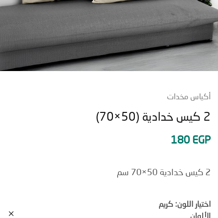
س مخدات
180
E
ر اللون: كريم
ان