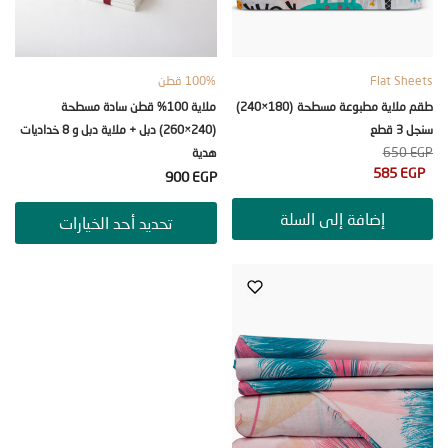
Flat S
100% قطن
طقم ملاية مطبوعة مسطحة (180×240)
ملاية 100% قطن سادة مسطحة
ع
(240×260) دبل + ملاية دبل و 8 خداديات
65
هدية
585
900
EGP
إضافة إلى السلة
تحديد أحد الخيارات