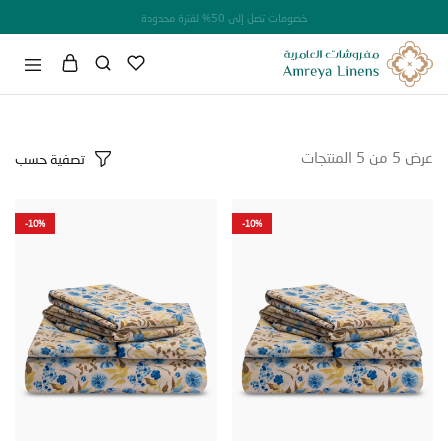
خصومات تصل إلى 50% لفترة محدودة
5
من
5
المنتجات
تصفية حسب
-10%
-10%