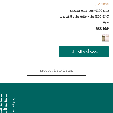
ن
ملاية 100% قطن سادة مسطحة
(240×260) دبل + ملاية دبل و 8 خداديات
900
تحديد أحد الخيارات
عرض
1
من
1
product
ا
ا
ل
إ
ل
ع
ل
ح
د
ت
ر
ت
ى
ش
ص
ف
و
ر
ك
ن
ا
ا