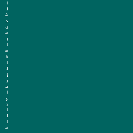
ا
ل
ش
ح
ن
س
ي
ا
س
ة
ا
ل
إ
ر
ج
ا
ع
و
ا
ل
ا
س