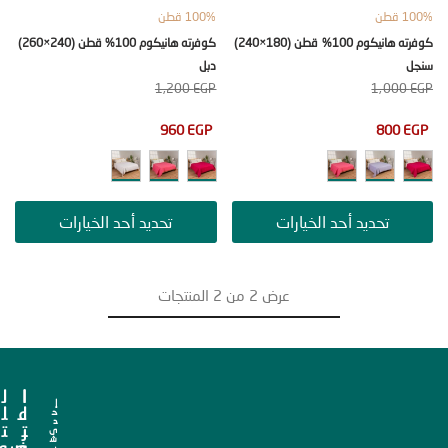
ن
100% قطن
كوفرته هانيكوم 100% قطن (180×240)
كوفرته هانيكوم 100% قطن (240×260)
دبل
1,200
EGP
1,00
960
EGP
800
تحديد أحد الخيارات
تحديد أحد الخيارات
عرض
2
من
2
المنتجات
ا
ا
ل
إ
ل
ع
ل
ح
د
ت
ر
ت
ى
ش
ص
ف
و
ر