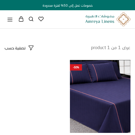
خصومات تصل إلى 50% لفترة محدودة
1
من
1
product
تصفية حسب
-50%