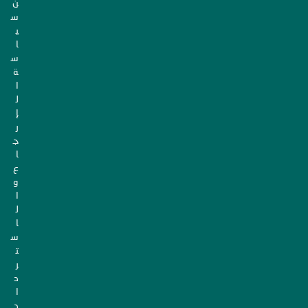
ن
س
ي
ا
س
ة
ا
ل
إ
ر
ج
ا
ع
و
ا
ل
ا
س
ت
ر
د
ا
د