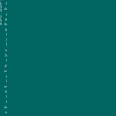
-
ل
1
3
ش
3
ر
-
7
و
5
ط
4
و
ا
ل
أ
ح
ك
ا
م
س
ي
ا
س
ة
ا
ل
ش
ح