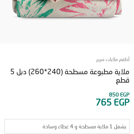
 ملايات سرير
ملاية مطبوعة مسطحة (240*260) دبل 5
ع
850
765
E
ة مسطحة و 4 غطاء وسادة