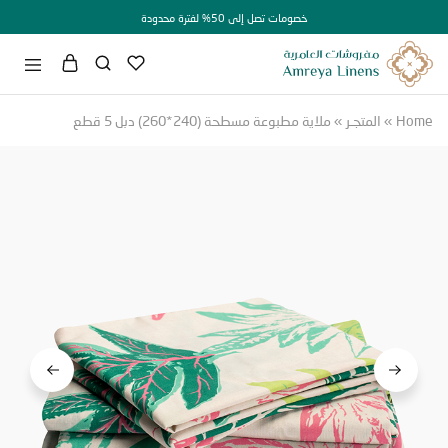
خصومات تصل إلى 50% لفترة محدودة
H
»
المتجـر
»
ملاية مطبوعة مسطحة (240*260) دبل 5 قطع