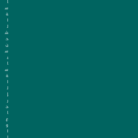
ا
س
ة
ا
ل
ش
ح
ن
س
ي
ا
س
ة
ا
ل
إ
ر
ج
ا
ع
و
ا
ل