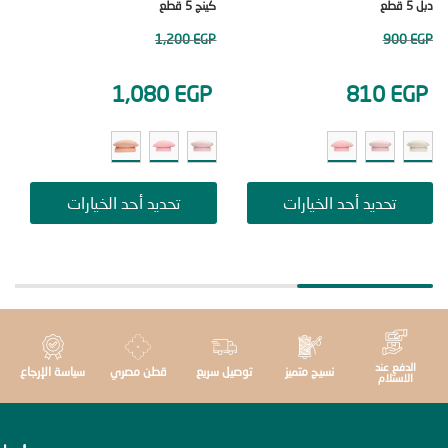
كينج 5 قطع
سنجل 3 قطع
50
EGP
1,200
EGP
90
EGP
1,080
EGP
810
E
تحديد أحد الخيارات
تحديد أحد الخيارات
ت
دفع عند
نسيج متميز
توصيل سريع
قطن مصري
سياسة الإرجاع
استلام