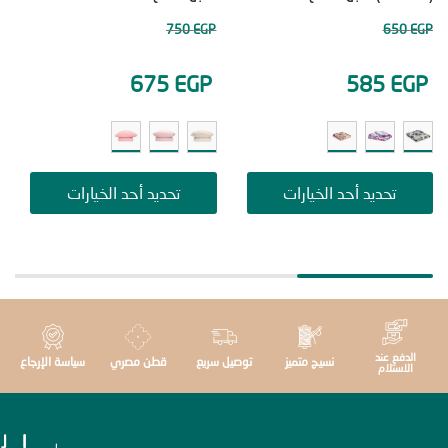
250
EGP
750
EGP
65
EGP
675
EGP
585
E
تحديد أحد الخيارات
تحديد أحد الخيارات
ت
دفع عند
نسيج متميز
توصيل سريع
قطن مصري
سياسة الإرجاع
استلام
ا
ا
ل
إ