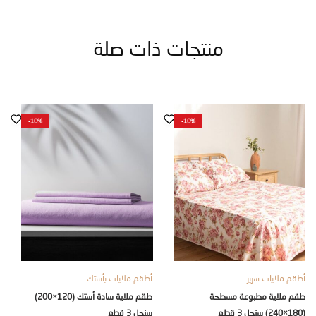
منتجات ذات صلة
-10%
-10%
ملايات سرير
أطقم ملايات بأستك
أطقم ملا
لاية مطبوعة مسطحة
طقم ملاية سادة أستك (120×200)
سنجل 3 قطع
كينج 5 قطع