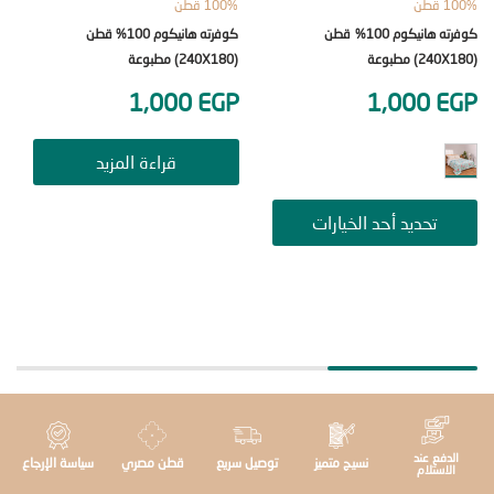
ن
100% قطن
100% قطن
كوفرته هانيكوم 100% قطن
كوفرته هانيكوم 100% قطن
(240X180) مطبوعة
(180×240) سنجل
000
EGP
1,000
EGP
1,000
E
EGP
قراءة المزيد
تحديد أحد الخيارات
ت
دفع عند
نسيج متميز
توصيل سريع
قطن مصري
سياسة الإرجاع
استلام