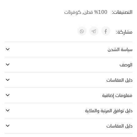
نيفات:
100% قطن
,
كوفرتات
كة:
ة الشحن
صف
 المقاسات
مات إضافية
توافق المرتبة والملاية
 المقاسات