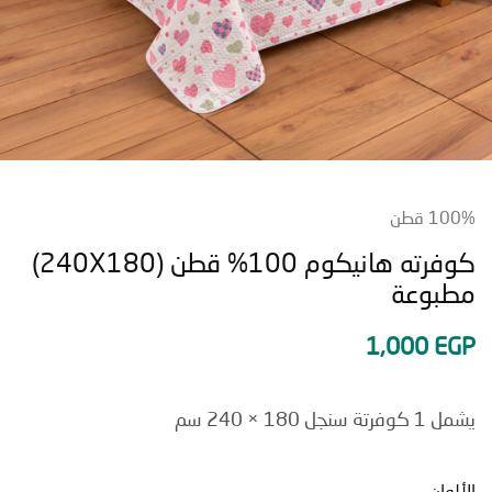
قطن
كوفرته هانيكوم 100% قطن (240X180)
بوعة
1,000
E
 180 × 240 سم
ان