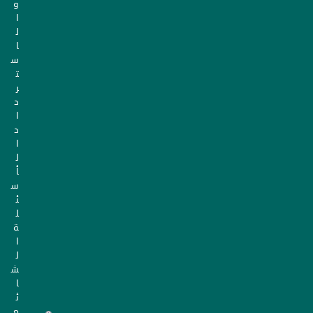
و
ا
ل
ا
س
ت
ر
د
ا
د
ا
ل
أ
س
ئ
ل
ة
ا
ل
ش
ا
ئ
ع