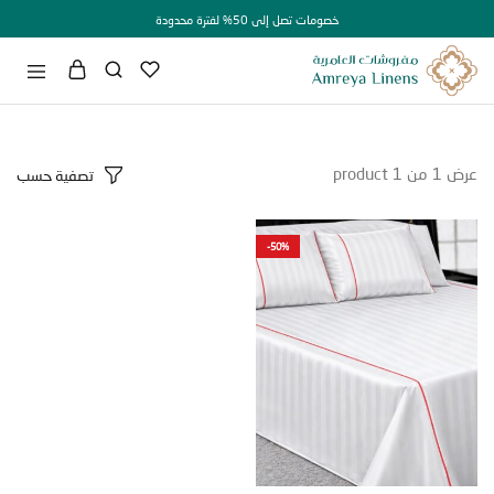
خصومات تصل إلى 50% لفترة محدودة
1
من
1
product
تصفية حسب
-50%