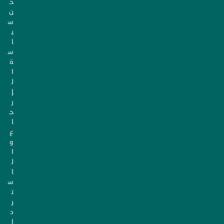
ح
ن
س
ي
ا
س
ة
ا
ل
إ
ر
ج
ا
ع
و
ا
ل
ا
س
ت
ر
د
ا